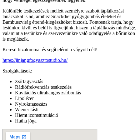
hogy vendégei egészségesebbek legyenek.
Különféle testkezelések mellett személyre szabott táplálkozási
tanácsokat is ad, amihez Snackdiet gyógygombás ételeket és
Bambuszvirág étrend-kiegészítőket biztosít. Fontosnak tartja, hogy
testünkre kívül és belül is figyeljünk, hiszen a táplálkozás minősége,
valamint a testünkre és szervezetünkre való odafigyelés a bőrünkön
is meglátszik.
Keresd bizalommal és segít elérni a vágyott célt!
https://jinjangfogyasztostudio.hu/
Szolgáltatások:
Zsírfagyasztás
Rádiófrekvenciás testkezelés
Kavitációs ultrahangos zsírbontás
Lipolézer
Nyirokmasszázs
Wiener fásli
Hiemt izomstimuláció
Hatha jóga