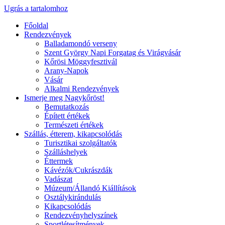
Ugrás a tartalomhoz
Főoldal
Rendezvények
Balladamondó verseny
Szent György Napi Forgatag és Virágvásár
Kőrösi Möggyfesztivál
Arany-Napok
Vásár
Alkalmi Rendezvények
Ismerje meg Nagykőröst!
Bemutatkozás
Épített értékek
Természeti értékek
Szállás, étterem, kikapcsolódás
Turisztikai szolgáltatók
Szálláshelyek
Éttermek
Kávézók/Cukrászdák
Vadászat
Múzeum/Állandó Kiállítások
Osztálykirándulás
Kikapcsolódás
Rendezvényhelyszínek
Sportlétesítmények