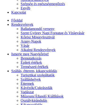
Szépség és egészségmegőrzés
Egyéb
Kapcsolat
Főoldal
Rendezvények
Balladamondó verseny
Szent György Napi Forgatag és Virágvásár
Kőrösi Möggyfesztivál
Arany-Napok
Vásár
Alkalmi Rendezvények
Ismerje meg Nagykőröst!
Bemutatkozás
Épített értékek
Természeti értékek
Szállás, étterem, kikapcsolódás
Turisztikai szolgáltatók
Szálláshelyek
Éttermek
Kávézók/Cukrászdák
Vadászat
Múzeum/Állandó Kiállítások
Osztálykirándulás
Kikapcsolódás