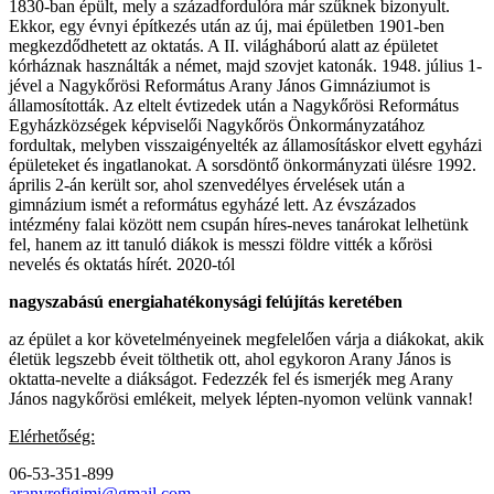
1830-ban épült, mely a századfordulóra már szűknek bizonyult.
Ekkor, egy évnyi építkezés után az új, mai épületben 1901-ben
megkezdődhetett az oktatás. A II. világháború alatt az épületet
kórháznak használták a német, majd szovjet katonák. 1948. július 1-
jével a Nagykőrösi Református Arany János Gimnáziumot is
államosították. Az eltelt évtizedek után a Nagykőrösi Református
Egyházközségek képviselői Nagykőrös Önkormányzatához
fordultak, melyben visszaigényelték az államosításkor elvett egyházi
épületeket és ingatlanokat. A sorsdöntő önkormányzati ülésre 1992.
április 2-án került sor, ahol szenvedélyes érvelések után a
gimnázium ismét a református egyházé lett. Az évszázados
intézmény falai között nem csupán híres-neves tanárokat lelhetünk
fel, hanem az itt tanuló diákok is messzi földre vitték a kőrösi
nevelés és oktatás hírét. 2020-tól
nagyszabású energiahatékonysági felújítás keretében
az épület a kor követelményeinek megfelelően várja a diákokat, akik
életük legszebb éveit tölthetik ott, ahol egykoron Arany János is
oktatta-nevelte a diákságot. Fedezzék fel és ismerjék meg Arany
János nagykőrösi emlékeit, melyek lépten-nyomon velünk vannak!
Elérhetőség:
06-53-351-899
aranyrefigimi@gmail.com