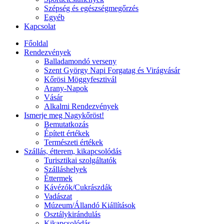
Szépség és egészségmegőrzés
Egyéb
Kapcsolat
Főoldal
Rendezvények
Balladamondó verseny
Szent György Napi Forgatag és Virágvásár
Kőrösi Möggyfesztivál
Arany-Napok
Vásár
Alkalmi Rendezvények
Ismerje meg Nagykőröst!
Bemutatkozás
Épített értékek
Természeti értékek
Szállás, étterem, kikapcsolódás
Turisztikai szolgáltatók
Szálláshelyek
Éttermek
Kávézók/Cukrászdák
Vadászat
Múzeum/Állandó Kiállítások
Osztálykirándulás
Kikapcsolódás