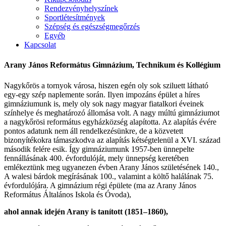
Rendezvényhelyszínek
Sportlétesítmények
Szépség és egészségmegőrzés
Egyéb
Kapcsolat
Arany János Református Gimnázium, Technikum és Kollégium
Nagykőrös a tornyok városa, hiszen egén oly sok sziluett látható
egy-egy szép naplemente során. Ilyen impozáns épület a híres
gimnáziumunk is, mely oly sok nagy magyar fiatalkori éveinek
színhelye és meghatározó állomása volt. A nagy múltú gimnáziumot
a nagykőrösi református egyházközség alapította. Az alapítás évére
pontos adatunk nem áll rendelkezésünkre, de a közvetett
bizonyítékokra támaszkodva az alapítás kétségtelenül a XVI. század
második felére esik. Így gimnáziumunk 1957-ben ünnepelte
fennállásának 400. évfordulóját, mely ünnepség keretében
emlékeztünk meg ugyanezen évben Arany János születésének 140.,
A walesi bárdok megírásának 100., valamint a költő halálának 75.
évfordulójára. A gimnázium régi épülete (ma az Arany János
Református Általános Iskola és Óvoda),
ahol annak idején Arany is tanított (1851
–
1860),