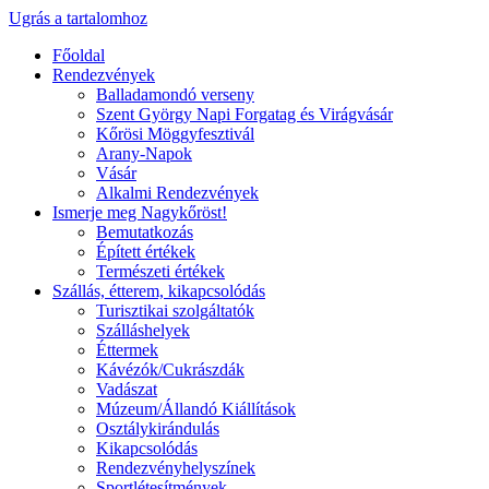
Ugrás a tartalomhoz
Főoldal
Rendezvények
Balladamondó verseny
Szent György Napi Forgatag és Virágvásár
Kőrösi Möggyfesztivál
Arany-Napok
Vásár
Alkalmi Rendezvények
Ismerje meg Nagykőröst!
Bemutatkozás
Épített értékek
Természeti értékek
Szállás, étterem, kikapcsolódás
Turisztikai szolgáltatók
Szálláshelyek
Éttermek
Kávézók/Cukrászdák
Vadászat
Múzeum/Állandó Kiállítások
Osztálykirándulás
Kikapcsolódás
Rendezvényhelyszínek
Sportlétesítmények